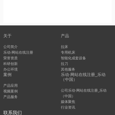
关于
产品
公司简介
拉床
乐动·网站在线注册
专用机床
荣誉资质
智能化成套设备
科研创新
拉刀
办公环境
其他服务
案例
乐动·网站在线注册_乐动
（中国）
产品应用
公司乐动·网站在线注册_乐动
视频案例
（中国）
产品服务
媒体聚焦
行业资讯
联系我们