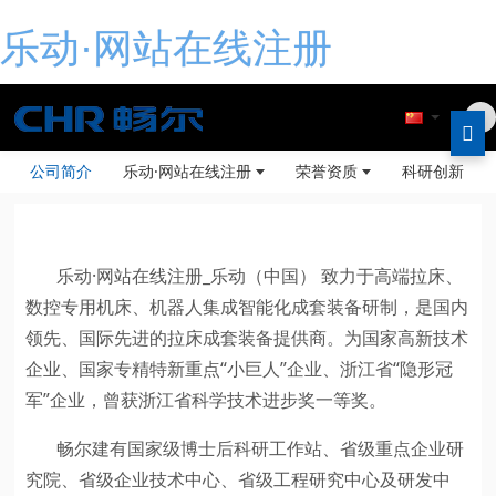
乐动·网站在线注册
公司简介
乐动·网站在线注册
荣誉资质
科研创新
乐动·网站在线注册_乐动（中国） 致力于高端拉床、
数控专用机床、机器人集成智能化成套装备研制，是国内
领先、国际先进的拉床成套装备提供商。为国家高新技术
企业、国家专精特新重点“小巨人”企业、浙江省“隐形冠
军”企业，曾获浙江省科学技术进步奖一等奖。
畅尔建有国家级博士后科研工作站、省级重点企业研
究院、省级企业技术中心、省级工程研究中心及研发中