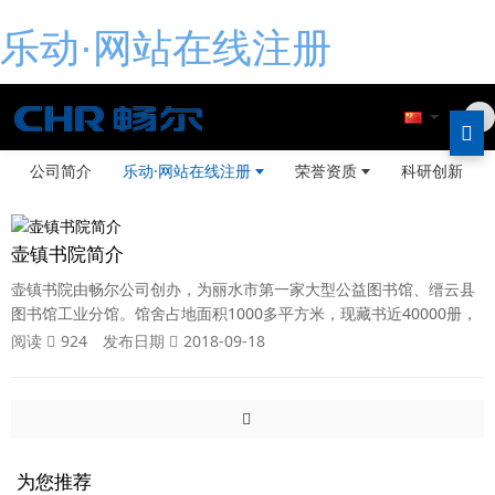
乐动·网站在线注册
公司简介
乐动·网站在线注册
荣誉资质
科研创新
壶镇书院简介
壶镇书院由畅尔公司创办，为丽水市第一家大型公益图书馆、缙云县
图书馆工业分馆。馆舍占地面积1000多平方米，现藏书近40000册，
报刊种类120多种，以工业经济类书籍为主，兼顾文学、生活、艺
阅读
924
发布日期
2018-09-18
术、教育等；设有少儿阅览区、成人阅览区、休息阅览区、电子阅览
室、文化讲堂、创客空间等功能分区，为广大读者免费提供书籍收
藏、书画创作、学术讲座、文化交流等综合性公益服务。书院始终以
公益为宗旨，长期面向全县工业企业人
为您推荐