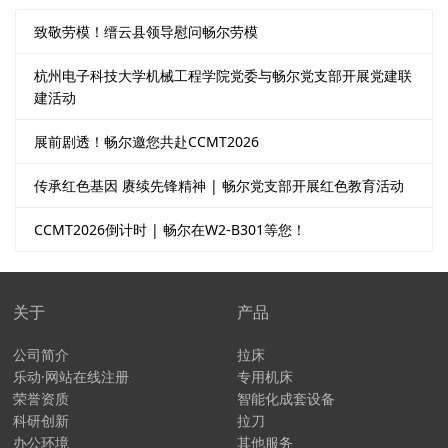
致敬劳模！缙云县领导慰问畅尔劳模
杭州电子科技大学机械工程学院党委与畅尔党支部开展党建联
建活动
展前剧透！畅尔邀您共赴CCMT2026
传承红色基因 赓续先锋精神 | 畅尔党支部开展红色教育活动
CCMT2026倒计时 | 畅尔在W2-B301等您！
关于
产品
公司简介
拉床
乐动·网站在线注册
专用机床
荣誉资质
智能化成套设备
科研创新
拉刀
办公环境
其他服务