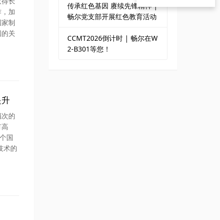
取得长
传承红色基因 赓续先锋精神 |
作，加
畅尔党支部开展红色教育活动
国家制
国的关
CCMT2026倒计时 | 畅尔在W
2-B301等您！
提升
档次的
有高
个国
技术的