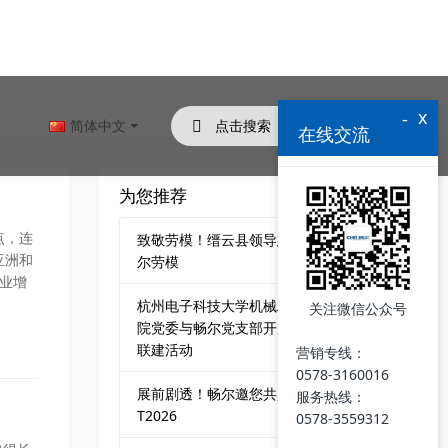
x
-
简体中文
在线交流
为您推荐
点，连
致敬劳模！缙云县领导慰问畅
亚洲和
尔劳模
造业增
杭州电子科技大学机械工程学
关注微信公众号
院党委与畅尔党支部开展党建
联建活动
营销专线：
0578-3160016
展前剧透！畅尔邀您共赴CCM
服务热线：
T2026
0578-3559312