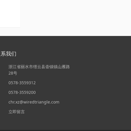
联系我们
浙江省丽水市缙云县壶镇镇山雁路
28号
0578-3559312
0578-3559200
chr.xz@wiredtriangle.com
立即留言