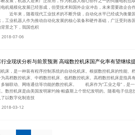
发展，机器人迎来广泛应用，作为机器人核心部件之一的伺服电机也
服电机规模化发展已经形成，但受技术和国外企业冲击，未来需要政企合
。 近年来，随着现代工业技术的不断升级，自动化水平已经成为衡量
志，工业机器人作为推动自动化发展的核心装备和硬件基础，广泛受到各
背景之下，我国也积
2018-07-06
机床行业现状分析与前景预测 高端数控机床国产化率有望继续
床，是一种装有程序控制系统的自动化机床。根据数控机床的性能、
分为高档数控机床、中档数控机床、低档数控机床。高档数控机床是指具
、多轴联动、网络通信等功能的数控机床。 机床作为“工业之母”，是一
征。数控机床是由美国发明家约翰·帕森斯上个世纪发明的。随着电子信息
入了以数字化制造技
2018-03-12