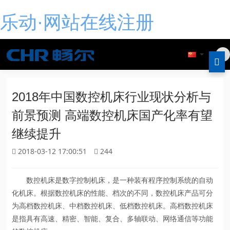
乐动·网站在线注册
2018年中国数控机床行业现状分析与
前景预测 高端数控机床国产化率有望
继续提升
2018-03-12 17:00:51
244
数控机床是数字控制机床，是一种装有程序控制系统的自动
化机床。根据数控机床的性能、档次的不同，数控机床产品可分
为高档数控机床、中档数控机床、低档数控机床。高档数控机床
是指具有高速、精密、智能、复合、多轴联动、网络通信等功能