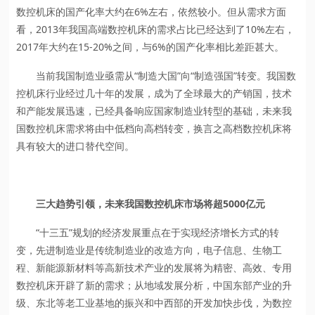
数控机床的国产化率大约在6%左右，依然较小。但从需求方面
看，2013年我国高端数控机床的需求占比已经达到了10%左右，
2017年大约在15-20%之间，与6%的国产化率相比差距甚大。
当前我国制造业亟需从“制造大国”向“制造强国”转变。我国数
控机床行业经过几十年的发展，成为了全球最大的产销国，技术
和产能发展迅速，已经具备响应国家制造业转型的基础，未来我
国数控机床需求将由中低档向高档转变，换言之高档数控机床将
具有较大的进口替代空间。
三大趋势引领，未来我国数控机床市场将超5000亿元
“十三五”规划的经济发展重点在于实现经济增长方式的转
变，先进制造业是传统制造业的改造方向，电子信息、生物工
程、新能源新材料等高新技术产业的发展将为精密、高效、专用
数控机床开辟了新的需求；从地域发展分析，中国东部产业的升
级、东北等老工业基地的振兴和中西部的开发加快步伐，为数控