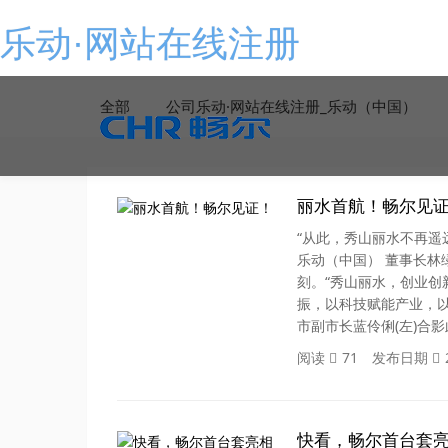
乐动·网站在线注册
全部
公司乐动·网站在线注册_乐动（中国）
丽水首航！畅尔见
“从此，秀山丽水不再遥
乐动（中国） 董事长
刻。“秀山丽水，创业创
振，以科技赋能产业，以
市副市长蓝伶俐(左)合
阅读
71
发布日期
快看，畅尔首台套亮相浙