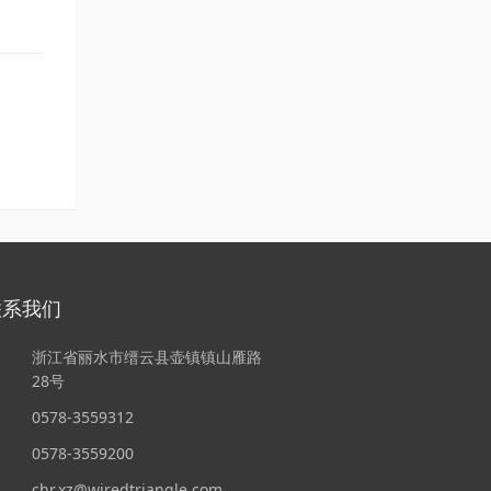
联系我们
浙江省丽水市缙云县壶镇镇山雁路
28号
0578-3559312
0578-3559200
chr.xz@wiredtriangle.com