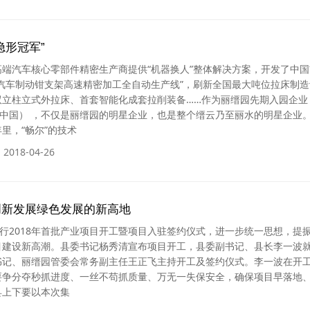
隐形冠军”
端汽车核心零部件精密生产商提供“机器换人”整体解决方案，开发了中国
汽车制动钳支架高速精密加工全自动生产线”，刷新全国最大吨位拉床制造
双立柱立式外拉床、首套智能化成套拉削装备……作为丽缙园先期入园企业
（中国） ，不仅是丽缙园的明星企业，也是整个缙云乃至丽水的明星企业
里，“畅尔”的技术
2018-04-26
创新发展绿色发展的新高地
举行2018年首批产业项目开工暨项目入驻签约仪式，进一步统一思想，提
目建设新高潮。县委书记杨秀清宣布项目开工，县委副书记、县长李一波
书记、丽缙园管委会常务副主任王正飞主持开工及签约仪式。李一波在开
要争分夺秒抓进度、一丝不苟抓质量、万无一失保安全，确保项目早落地
县上下要以本次集