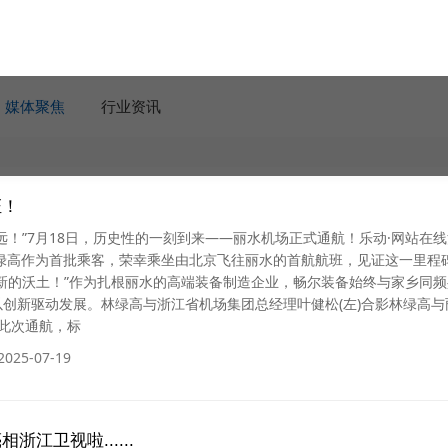
媒体聚焦
行业资讯
证！
远！”7月18日，历史性的一刻到来——丽水机场正式通航！乐动·网站在线
林绿高作为首批乘客，荣幸乘坐由北京飞往丽水的首航航班，见证这一里程
新的沃土！”作为扎根丽水的高端装备制造企业，畅尔装备始终与家乡同频
创新驱动发展。林绿高与浙江省机场集团总经理叶健松(左)合影林绿高与
影此次通航，标
2025-07-19
江卫视啦......