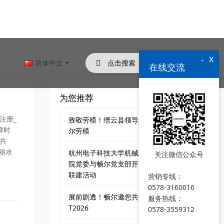
x
-
简体中文
在线交流
为您推荐
注册_
致敬劳模！缙云县领导慰问畅
碑时
尔劳模
共
丽水
杭州电子科技大学机械工程学
关注微信公众号
院党委与畅尔党支部开展党建
联建活动
营销专线：
0578-3160016
展前剧透！畅尔邀您共赴CCM
服务热线：
T2026
0578-3559312