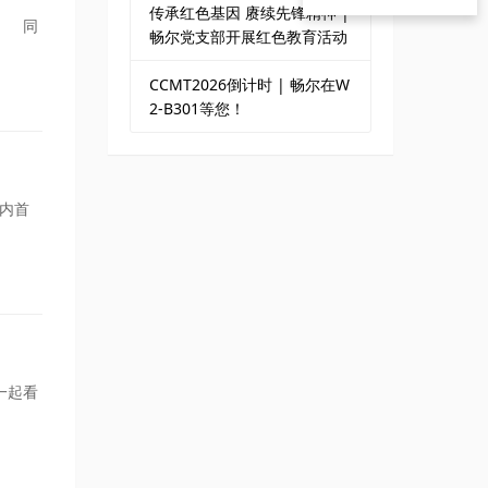
传承红色基因 赓续先锋精神 |
。 同
畅尔党支部开展红色教育活动
CCMT2026倒计时 | 畅尔在W
2-B301等您！
内首
一起看