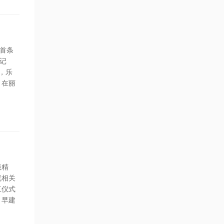
首条
记
，乐
。在丽
振精
就相关
工仪式
、早建