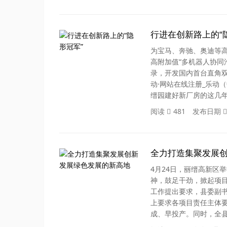
行进在创新路上的“
为宝马、奔驰、奥迪等高
高附加值“多机器人协同
录，开发国内首台直角
动·网站在线注册_乐动
缙园建好新厂房的这几年
阅读
481
发布日期
全力打造集聚发展
4月24日，丽缙高新区
神，鼓足干劲，掀起项
工作提出要求，县委副
上要求各项目责任主体
成、早投产。同时，全