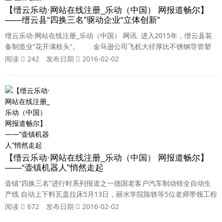
【缙云乐动·网站在线注册_乐动（中国） 网报道畅尔】
——缙云县“四换三名”驱动企业“立体创新”
缙云乐动·网站在线注册_乐动（中国） 网讯 进入2015年，缙云县装
备制造业“花开满枝头”。 金马逊公司飞机大径厚比不锈钢导管塑
性成型技术及装备，成为全国5个工业转型升级强基工程先进基础工艺
阅读
242
发布日期
2016-02-02
重点目录之一。爱易特公司的“全自动数控合金焊接机”和畅尔公司
的“基于机器人操作的智能化拉床”，列入全省第一批“机器换人”先进适
用装备68项推广目录产品中。 “现在，缙云县装备制造业还是‘中
国制造2025’生力军之一
【缙云乐动·网站在线注册_乐动（中国） 网报道畅尔】
——“壶镇机器人”悄然走起
壶镇“四换三名”进行时系列报道之一德国老客户汽车制动钳全自动生
产线 自动上下料瓦盖拉床5月13日，丽水学院陈轶等5位老师带领工程
机械设计等专业的45名学生兴致勃勃地参观了壶镇的几家企业，师生
阅读
672
发布日期
2016-02-02
们深入企业生产车间，与企业家面对面座谈交流，他们对壶镇企业印