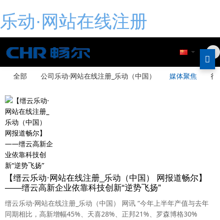
乐动·网站在线注册
全部
公司乐动·网站在线注册_乐动（中国）
媒体聚焦
行
【缙云乐动·网站在线注册_乐动（中国） 网报道畅尔】
——缙云高新企业依靠科技创新“逆势飞扬”
缙云乐动·网站在线注册_乐动（中国） 网讯 “今年上半年产值与去年
同期相比，高新增幅45%、天喜28%、正邦21%、罗森博格30%