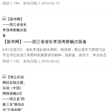
……”昨日，在向记者出示相关经济运行数据后，县科技局局长王孟雄
阅读
184
发布日期
2016-02-15
感慨道：“科技创新助力高新企业‘逆势飞扬’。” 今年以来，缙云县
一批企业依靠产学研合作，加快技术创新速度，大大增强了企业竞争
力，在严峻形势下实现逆势前行。 “一个纺纱机配件罗拉创下2亿
元年产值，一只气炸锅斩获6亿元年产值。”
【新华网】——浙江省省长李强考察畅尔装备
6月1日至3日，省长李强赴丽水调研。他强调，要认真学习贯彻习近
平总书记在浙江考察时的重要讲话精神，谋新篇、抓实干，争当生态
文明建设的改革排头兵，率先成为“绿水青山就是金山银山”的实践样
阅读
192
发布日期
2016-02-02
板，加快建设全国生态保护和生态经济发展“双示范区”，充分发挥先
行示范作用。调研期间，李强一路走田塍、上茶山、下车间，访古
村、看市场、问民生，与当地干部群众共商发展大计。在遂昌，他考
察了北界猕猴桃基地、应村乡电商服务中