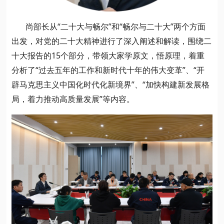
尚部长从“二十大与畅尔”和“畅尔与二十大”两个方面
出发，对党的二十大精神进行了深入阐述和解读，围绕二
十大报告的15个部分，带领大家学原文，悟原理，着重
分析了“过去五年的工作和新时代十年的伟大变革”、“开
辟马克思主义中国化时代化新境界”、“加快构建新发展格
局，着力推动高质量发展”等内容。