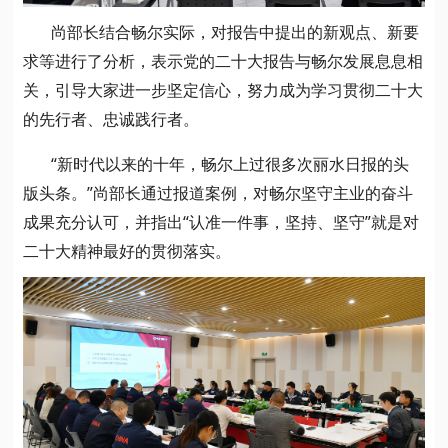
尚部长结合畅尔实际，对报告中提出的新观点、新要
求等进行了分析，表示党的二十大报告与畅尔发展息息相
关，引导大家进一步坚定信心，努力成为学习贯彻二十大
的先行者、忠诚践行者。
“新时代以来的十年，畅尔上过很多次丽水日报的头
版头条。”尚部长通过报道案例，对畅尔坚守主业的奋斗
成果充分认可，并指出“认准一件事，坚持、坚守”就是对
二十大精神最好的贯彻落实。