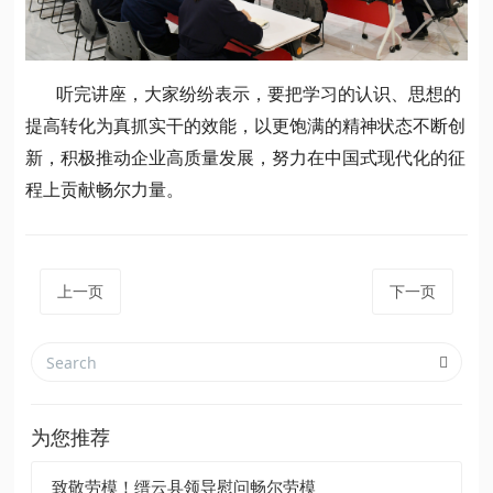
听完讲座，大家纷纷表示，要把学习的认识、思想的
提高转化为真抓实干的效能，以更饱满的精神状态不断创
新，积极推动企业高质量发展，努力在中国式现代化的征
程上贡献畅尔力量。
上一页
下一页
为您推荐
致敬劳模！缙云县领导慰问畅尔劳模