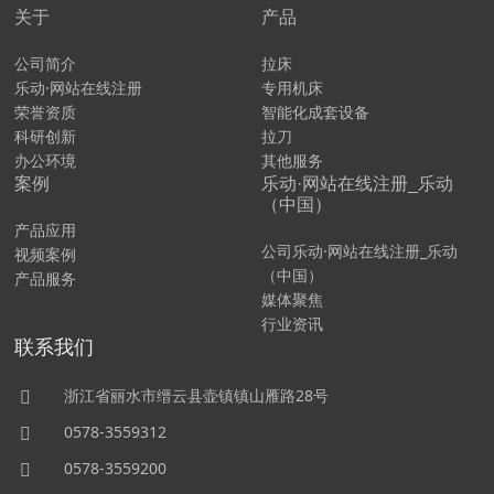
关于
产品
公司简介
拉床
乐动·网站在线注册
专用机床
荣誉资质
智能化成套设备
科研创新
拉刀
办公环境
其他服务
案例
乐动·网站在线注册_乐动
（中国）
产品应用
公司乐动·网站在线注册_乐动
视频案例
（中国）
产品服务
媒体聚焦
行业资讯
联系我们
浙江省丽水市缙云县壶镇镇山雁路28号
0578-3559312
0578-3559200