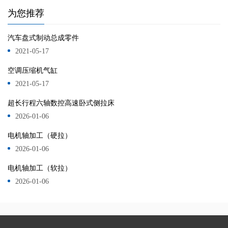
为您推荐
汽车盘式制动总成零件
2021-05-17
空调压缩机气缸
2021-05-17
超长行程六轴数控高速卧式侧拉床
2026-01-06
电机轴加工（硬拉）
2026-01-06
电机轴加工（软拉）
2026-01-06