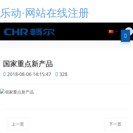
乐动·网站在线注册
国家重点新产品
2018-08-06 14:15:47
328
上一页
下一页