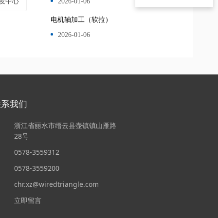
研发中心
2026-01-06
电机轴加工（软拉）
2026-01-06
联系我们
浙江省丽水市缙云县壶镇镇山雁路
28号
0578-3559312
0578-3559200
chr.xz@wiredtriangle.com
立即留言