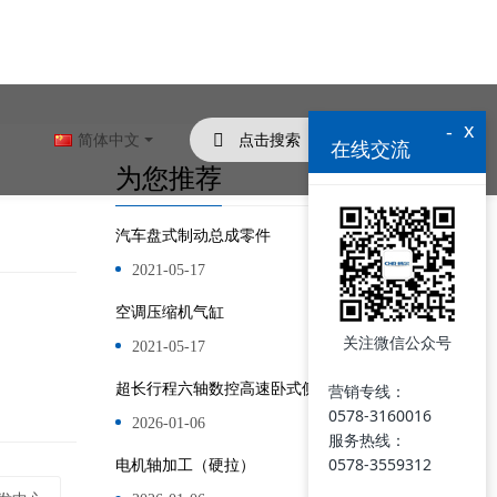
x
-
简体中文
在线交流
为您推荐
汽车盘式制动总成零件
2021-05-17
空调压缩机气缸
关注微信公众号
2021-05-17
超长行程六轴数控高速卧式侧拉床
营销专线：
0578-3160016
2026-01-06
服务热线：
0578-3559312
电机轴加工（硬拉）