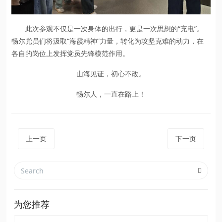
此次参观不仅是一次身体的出行，更是一次思想的“充电”。
畅尔党员们将汲取“海霞精神”力量，转化为攻坚克难的动力，在
各自的岗位上发挥党员先锋模范作用。
山海见证，初心不改。
畅尔人，一直在路上！
上一页
下一页
为您推荐