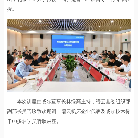
授。
本次讲座由畅尔董事长林绿高主持，缙云县委组织部
副部长吴巧珍致欢迎词，缙云机床企业代表及畅尔技术骨
干60多名学员听取讲座。