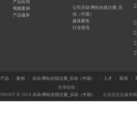
产品应用
公司乐动·网站在线注册_乐
视频案例
动（中国）
产品服务
媒体聚焦
行业资讯
产品
案例
乐动·网站在线注册_乐动（中国）
人才
联系
友情链接：
YRIGHT © 2018
乐动·网站在线注册_乐动（中国）
企业信息化服务顾