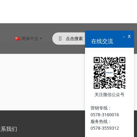
x
-
简体中文
在线交流
关注微信公众号
营销专线：
0578-3160016
服务热线：
0578-3559312
联系我们