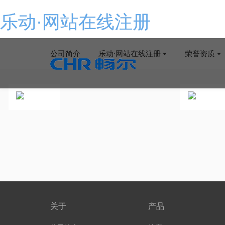
乐动·网站在线注册
公司简介
乐动·网站在线注册
荣誉资质
关于
产品