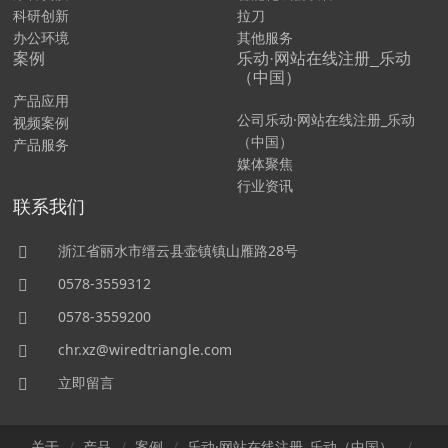
科研创新
拉刀
办公环境
其他服务
案例
乐动·网站在线注册_乐动
（中国）
产品应用
公司乐动·网站在线注册_乐动
视频案例
（中国）
产品服务
媒体聚焦
行业资讯
联系我们
浙江省丽水市缙云县壶镇镇山雁路28号
0578-3559312
0578-3559200
chr.xz@wiredtriangle.com
立即留言
关于
产品
案例
乐动·网站在线注册_乐动（中国）