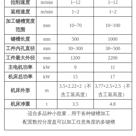
拉削速度
m/min
1~12
1~12
返程速度
m/min
1~2
1~2
加工键槽宽度
mm
10~70
10~100
范围
键槽长度
mm
500
1000
工件内孔直径
mm
30~300
30~500
工件最大外径
mm
1200
2200
主电机功率
kW
9
11
机床总功率
kW
15
17
3.5×2.22×2（不
3.77×2.5×2.5（不
机床外形
m
含工装高度）
含工装高度）
机床净重
t
3.5
4.8
·适合多品种小批量，用于各种键槽加工
·配置数控分度盘可以加工任意角度的多键槽