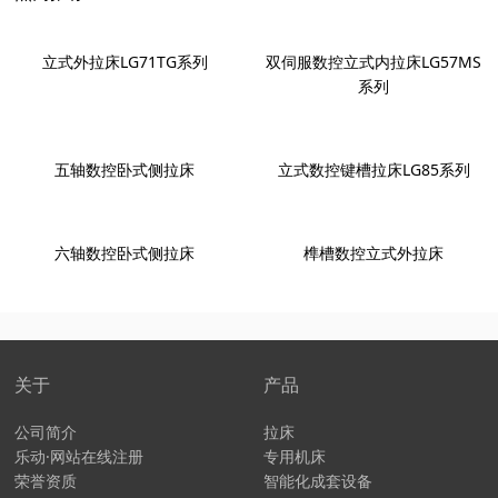
立式外拉床LG71TG系列
双伺服数控立式内拉床LG57MS
系列
五轴数控卧式侧拉床
立式数控键槽拉床LG85系列
六轴数控卧式侧拉床
榫槽数控立式外拉床
关于
产品
公司简介
拉床
乐动·网站在线注册
专用机床
荣誉资质
智能化成套设备