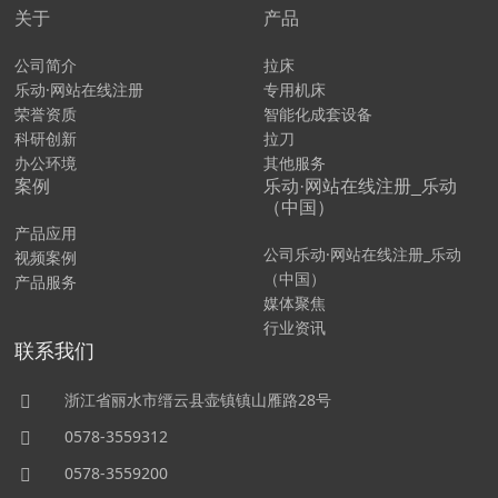
关于
产品
公司简介
拉床
乐动·网站在线注册
专用机床
荣誉资质
智能化成套设备
科研创新
拉刀
办公环境
其他服务
案例
乐动·网站在线注册_乐动
（中国）
产品应用
公司乐动·网站在线注册_乐动
视频案例
（中国）
产品服务
媒体聚焦
行业资讯
联系我们
浙江省丽水市缙云县壶镇镇山雁路28号
0578-3559312
0578-3559200