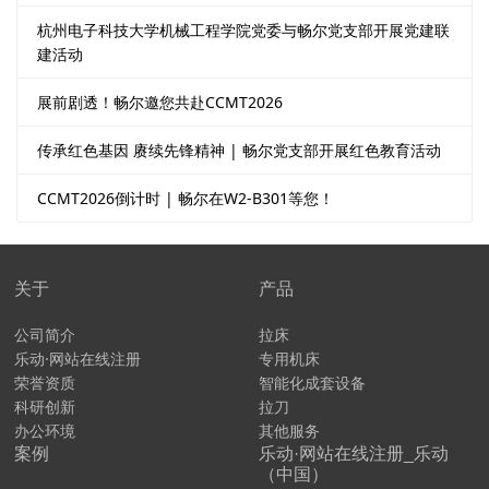
杭州电子科技大学机械工程学院党委与畅尔党支部开展党建联
建活动
展前剧透！畅尔邀您共赴CCMT2026
传承红色基因 赓续先锋精神 | 畅尔党支部开展红色教育活动
CCMT2026倒计时 | 畅尔在W2-B301等您！
关于
产品
公司简介
拉床
乐动·网站在线注册
专用机床
荣誉资质
智能化成套设备
科研创新
拉刀
办公环境
其他服务
案例
乐动·网站在线注册_乐动
（中国）