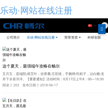
乐动·网站在线注册
公司简介
乐动·网站在线注册
荣誉资质
科研创新
这个夏天，最强端午攻略在畅尔
五月五，是端阳;插艾叶，挂香囊;五彩线，手腕绑;吃粽子，沾白糖;龙
舟下水喜洋洋。【重要通知】活动时间：6月17日上午8：00—10:30
活动地点：一楼会议室山城里过节的气氛越来越浓，快来走进现场感
阅读
203
发布日期
2018-06-17
受一下。山城里过节的气氛越来越浓，快来走进畅尔的现场感受一
下。这个端午，共赴一场文化盛宴，品味一口风味美粽，和同事们热
热闹闹“粽”享端午。【粽子发家史】据记载，粽子最早出现在春秋时
期，用菰叶（茭白叶）包黍