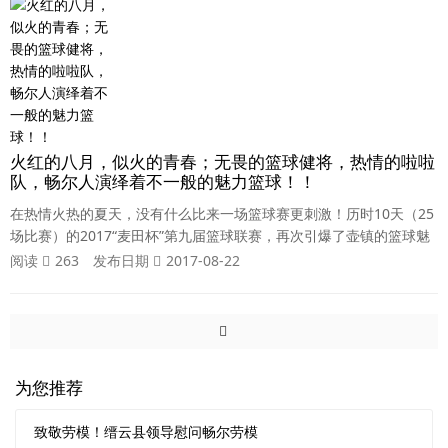
恋》、《惊魂之旅》等20多个优秀的主题项目及众多游玩设施。不论
是大人、老人、小孩都能在这找到自
火红的八月，似火的青春；无畏的篮球健将，热情的啦啦
队，畅尔人演绎着不一般的魅力篮球！！
在热情火热的夏天，没有什么比来一场篮球赛更刺激！历时10天（25
场比赛）的2017“麦田杯”第九届篮球联赛，再次引爆了壶镇的篮球魅
力！紧张地赛事让人心跳加速，球员们在赛场上来回“厮杀”，激情澎
阅读
263
发布日期
2017-08-22
湃，球迷在看台屏息观赛，热血沸腾。多日来的比赛激情如火、活力
四射，他们凭借巧妙的传球、华丽的转身、精彩的出手、完美的配
合，整个赛场上掌声，欢呼声，呐喊声此起彼伏，无论是运动员还是
啦啦队，都是一道亮丽的风景线。
为您推荐
致敬劳模！缙云县领导慰问畅尔劳模