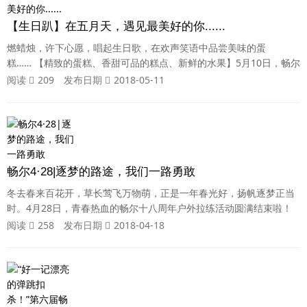
【生日趴】在五月天，遇见最美好的你......
燃蜡烛，许下心愿，唱起生日歌，在欢声笑语中品尝美味的蛋
糕…… 【精致的蛋糕、香甜可品的糕点、新鲜的水果】5月10日，畅尔
会议室不时传出欢笑声，洋溢着一派欢乐祥和的气氛。这是畅尔为五
阅读
209
发布日期
2018-05-11
月生日的寿星们举办的一场暖意融融的集体生日会，寿星齐聚，欢乐
共享。 【特邀嘉宾——林绿高董事长送上生日祝福，与小寿星们畅聊
ing】 精心装饰的会议室烘托出温馨的氛围，
畅尔4·28|逐梦的路途，我们一路勇敢
冬去春来百花开，草长莺飞万物萌，正是一年春光好，扬帆逐梦正当
时。4月28日，青春热血的畅尔十八周年户外拉练活动圆满结束啦！
从畅尔公司出发徒步拉练到仙都，全程18公里+，历时4个小时，浙江
阅读
258
发布日期
2018-04-18
畅尔230余名员工顺利完成任务。 当拉练与春末相遇，那是怎样的体
验？让我们走进畅尔人第一次的长途跋涉，体会在行走中获得的力
量、收获酸甜苦辣的成长故事。 出发前的动员 意气风发的踏上征途