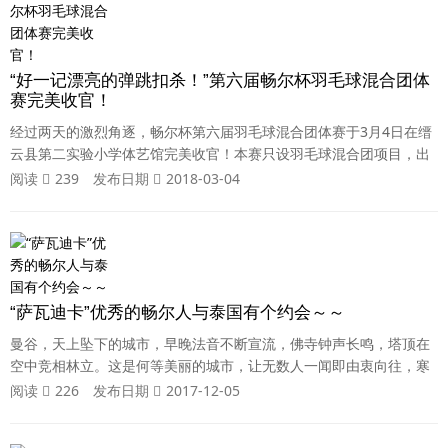
“好一记漂亮的弹跳扣杀！”第六届畅尔杯羽毛球混合团体
赛完美收官！
经过两天的激烈角逐，畅尔杯第六届羽毛球混合团体赛于3月4日在缙
云县第二实验小学体艺馆完美收官！本赛只设羽毛球混合团项目，出
场顺序分别是男单、混双、男双、女单、男双，来自本地及周边县市
阅读
239
发布日期
2018-03-04
的16支羽毛球代表队200余名运动员参加了比赛。 比赛还未正式开始
前，各个参赛队的选手们与自己的队友就已练了起来，进行赛前热身
准备。比赛中，选手们个个精神抖擞，认真对待，丝毫不敢懈怠，你
来我往，见招拆招， 尽
“萨瓦迪卡”优秀的畅尔人与泰国有个约会～～
曼谷，天上坠下的城市，早晚法音不断宣流，佛寺钟声长鸣，塔顶在
空中竞相林立。这是何等美丽的城市，让无数人一闻即由衷向往，寒
冬的暹罗之境令人万分期待......是的，心动就要行动起来，12月5日-1
阅读
226
发布日期
2017-12-05
0日，畅尔优秀员工今年的国外游——曼谷、芭提雅六日五晚欢畅游正
式启动啦！DAY 1杭州-曼谷畅尔小伙伴们从杭州出发，由此开启了美