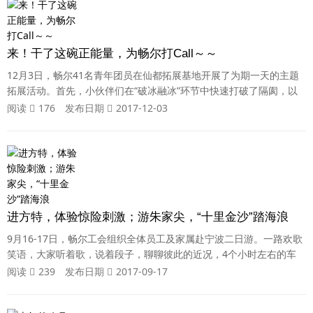
妙的泰国之旅。来到有“微笑王国”之称的泰国首都曼谷，前往泰国自
由行必去的【巧克
来！干了这碗正能量，为畅尔打Call～～
12月3日，畅尔41名青年团员在仙都拓展基地开展了为期一天的主题
拓展活动。首先，小伙伴们在“破冰融冰”环节中快速打破了隔阂，以
一种开放的心态，快速投入各个项目中，并组建了“NO.1队”、“吃鸡打
阅读
176
发布日期
2017-12-03
call队”和“战狼队”三个小分队，分别推选出了队长和队花，确定了队
旗、队徽、口号及队形。“NO.1队”：口号：第一第一，勇争第一！“吃
鸡打call队”：口号：说到不如做到，要做就做最好！“战狼队”：口
号：
进方特，体验惊险刺激；游朱家尖，“十里金沙”踏海浪
9月16-17日，畅尔工会组织全体员工及家属赴宁波二日游。一路欢歌
笑语，大家听着歌，说着段子，聊聊彼此的近况，4个小时左右的车
程，每一分钟都是快乐的，浓浓的畅尔情在每个人的心中荡漾！畅尔
阅读
239
发布日期
2017-09-17
大合照第一天，在具有“神画”魔力的宁波方特东方神画主题乐园。这
是一个传承中国历史文化的主题乐园，有《女娲补天》、《千古蝶